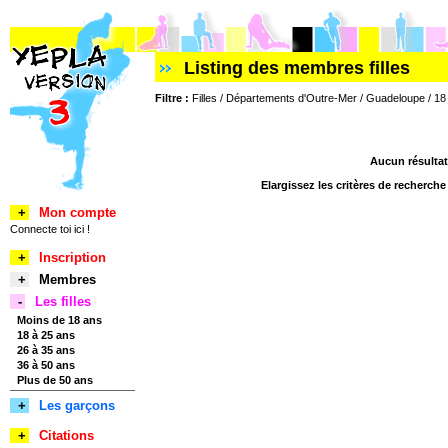
Listing des membres filles
Filtre :
Filles / Départements d'Outre-Mer / Guadeloupe / 18
Aucun résultat
Elargissez les critères de recherch
+
Mon compte
Connecte toi ici !
+
Inscription
+
Membres
-
Les filles
Moins de 18 ans
18 à 25 ans
26 à 35 ans
36 à 50 ans
Plus de 50 ans
+
Les garçons
+
Citations