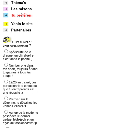
+
Théma's
+
Les raisons
+
Tu préfères
+
Yepla le site
+
Partenaires
Tu es numéro 1
dans quel domaine ?
Spécialiste de la
drague, un clin d'oeil et
c'est dans la poche ;)
Number one dans
ton sport, toujours à fond,
tu gagnes à tous les
coups !
19/20 au travail, t'es
perfectionniste et tout ce
que tu entreprends est
une réussite :)
Premier sur la
déconne, tu dégaines les
vannes 24h/24 :D
Au top de la mode, tu
possèdes le dernier
gadget high-tech et un
style de fashion victim :p