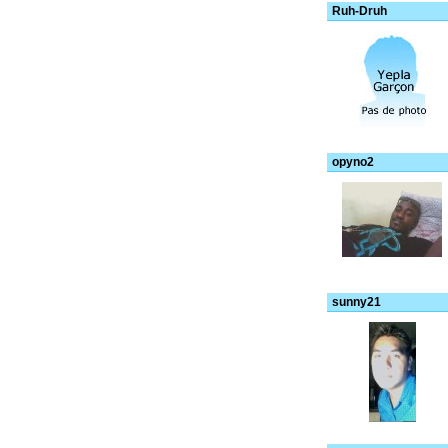
Ruh-Druh
opyno2
sunny21