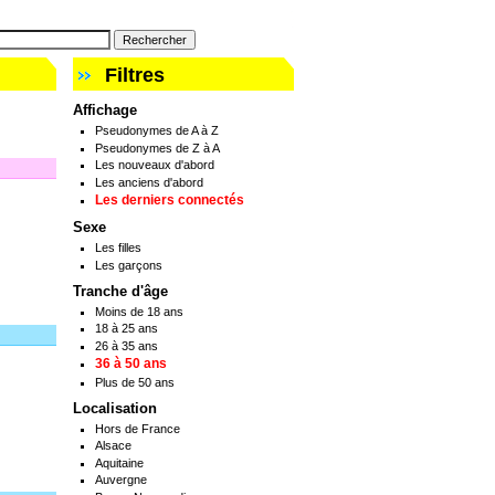
Filtres
Affichage
Pseudonymes de A à Z
Pseudonymes de Z à A
Les nouveaux d'abord
Les anciens d'abord
Les derniers connectés
Sexe
Les filles
Les garçons
Tranche d'âge
Moins de 18 ans
18 à 25 ans
26 à 35 ans
36 à 50 ans
Plus de 50 ans
Localisation
Hors de France
Alsace
Aquitaine
Auvergne