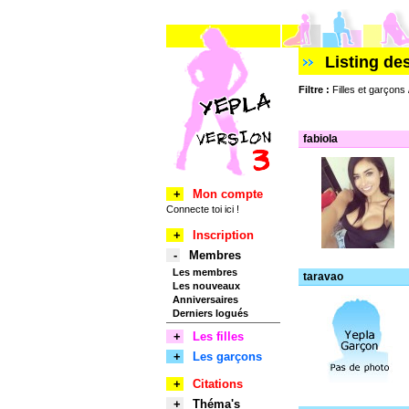
Listing de
Filtre :
Filles et garçons 
fabiola
+
Mon compte
Connecte toi ici !
+
Inscription
-
Membres
Les membres
taravao
Les nouveaux
Anniversaires
Derniers logués
+
Les filles
+
Les garçons
+
Citations
+
Théma's