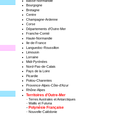
Basse-Normandie
Bourgogne
Bretagne
Centre
Champagne-Ardenne
Corse
Départements d'Outre-Mer
Franche-Comté
Haute-Normandie
Ile-de-France
Languedoc-Roussillon
Limousin
Lorraine
Midi-Pyrénées
Nord-Pas-de-Calais
Pays de la Loire
Picardie
Poitou-Charentes
Provence-Alpes-Côte-d'Azur
Rhône-Alpes
Territoires d'Outre-Mer
-
Terres Australes et Antarctiques
-
Wallis et Futuna
-
Polynésie Française
-
Nouvelle-Calédonie