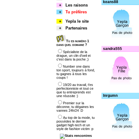
keans88
+
Les raisons
+
Tu préfères
+
Yepla le site
+
Partenaires
Tu es numéro 1
dans quel domaine ?
sandra555
Spécialiste de la
drague, un clin d'oeil et
c'est dans la poche ;)
Number one dans
ton sport, toujours à fond,
tu gagnes à tous les
coups !
19/20 au travail, t'es
perfectionniste et tout ce
que tu entreprends est
lnrgumn
une réussite :)
Premier sur la
déconne, tu dégaines les
vannes 24h/24 :D
Au top de la mode, tu
possèdes le dernier
gadget high-tech et un
style de fashion victim :p