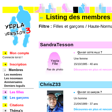
Listing des membres 
Filtre :
Filles et garçons / Haute-Norma
SandraTesson
Qui est cette fille ?
+
Mon compte
Connecte toi ici !
Une femme
+
Inscription
15/10/1985 - 40 ans
-
Membres
Découvres-en plus et renco
Les membres
Les nouveaux
Anniversaires
ChrisZ33
Derniers logués
+
Les filles
Qui est ce garçon ?
+
Les garçons
Un homme
21/04/1989 - 37 ans
+
Citations
Découvres-en plus et rencon
+
Théma's