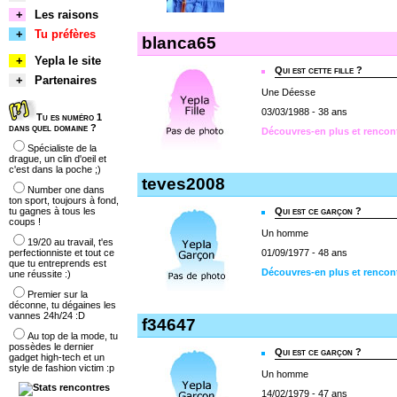
+
Les raisons
+
Tu préfères
blanca65
+
Yepla le site
Qui est cette fille ?
+
Partenaires
Une Déesse
03/03/1988 - 38 ans
Tu es numéro 1
dans quel domaine ?
Découvres-en plus et rencon
Spécialiste de la
drague, un clin d'oeil et
c'est dans la poche ;)
teves2008
Number one dans
ton sport, toujours à fond,
tu gagnes à tous les
Qui est ce garçon ?
coups !
Un homme
19/20 au travail, t'es
perfectionniste et tout ce
01/09/1977 - 48 ans
que tu entreprends est
Découvres-en plus et rencon
une réussite :)
Premier sur la
déconne, tu dégaines les
vannes 24h/24 :D
f34647
Au top de la mode, tu
possèdes le dernier
Qui est ce garçon ?
gadget high-tech et un
style de fashion victim :p
Un homme
14/02/1979 - 47 ans