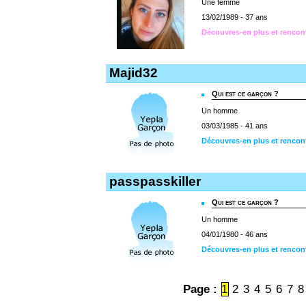
Une femme
13/02/1989 - 37 ans
Découvres-en plus et rencont
Majid32
Qui est ce garçon ?
Un homme
03/03/1985 - 41 ans
Découvres-en plus et rencon
passpasskiller
Qui est ce garçon ?
Un homme
04/01/1980 - 46 ans
Découvres-en plus et rencont
Page :
1
2
3
4
5
6
7
8