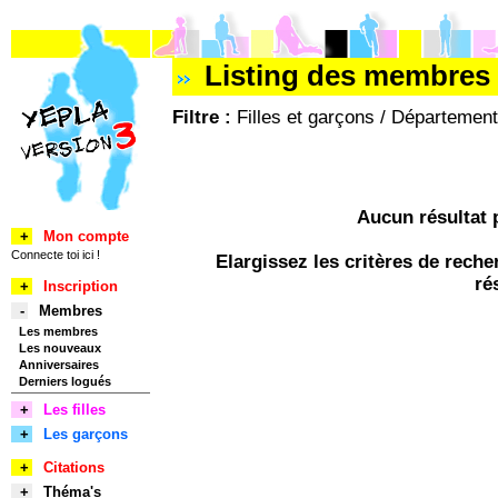
Listing des membres 
Filtre :
Filles et garçons / Département
Aucun résultat 
+
Mon compte
Connecte toi ici !
Elargissez les critères de rec
ré
+
Inscription
-
Membres
Les membres
Les nouveaux
Anniversaires
Derniers logués
+
Les filles
+
Les garçons
+
Citations
+
Théma's