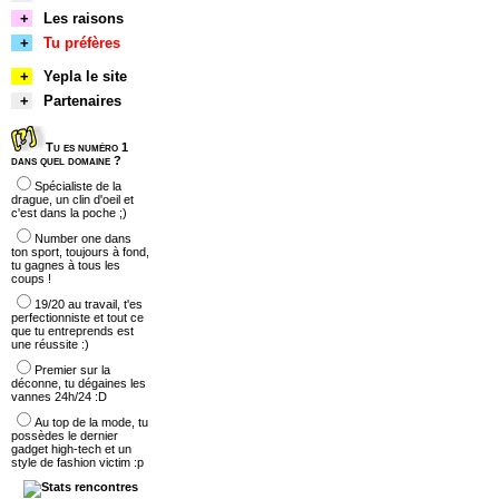
+
Les raisons
+
Tu préfères
+
Yepla le site
+
Partenaires
Tu es numéro 1
dans quel domaine ?
Spécialiste de la
drague, un clin d'oeil et
c'est dans la poche ;)
Number one dans
ton sport, toujours à fond,
tu gagnes à tous les
coups !
19/20 au travail, t'es
perfectionniste et tout ce
que tu entreprends est
une réussite :)
Premier sur la
déconne, tu dégaines les
vannes 24h/24 :D
Au top de la mode, tu
possèdes le dernier
gadget high-tech et un
style de fashion victim :p