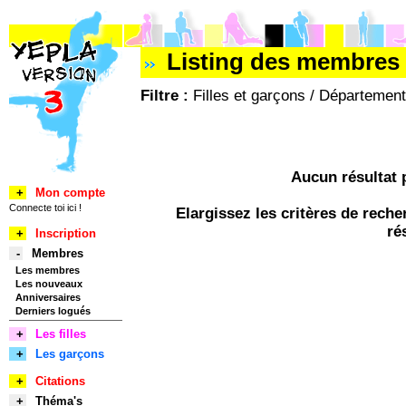
Listing des membres 
Filtre :
Filles et garçons / Département
Aucun résultat 
+
Mon compte
Connecte toi ici !
Elargissez les critères de rec
ré
+
Inscription
-
Membres
Les membres
Les nouveaux
Anniversaires
Derniers logués
+
Les filles
+
Les garçons
+
Citations
+
Théma's