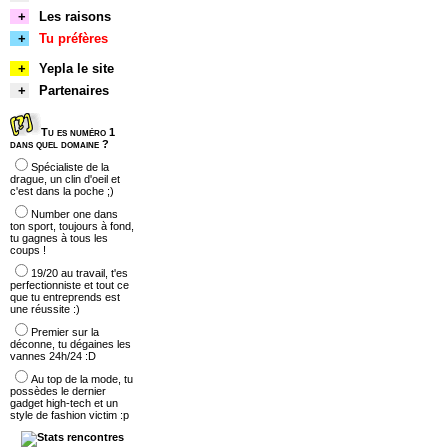
+
Les raisons
+
Tu préfères
+
Yepla le site
+
Partenaires
Tu es numéro 1
dans quel domaine ?
Spécialiste de la
drague, un clin d'oeil et
c'est dans la poche ;)
Number one dans
ton sport, toujours à fond,
tu gagnes à tous les
coups !
19/20 au travail, t'es
perfectionniste et tout ce
que tu entreprends est
une réussite :)
Premier sur la
déconne, tu dégaines les
vannes 24h/24 :D
Au top de la mode, tu
possèdes le dernier
gadget high-tech et un
style de fashion victim :p