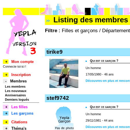
Listing des membres 
Filtre :
Filles et garçons / Département
tirike9
Qui est ce garçon ?
+
Mon compte
Connecte toi ici !
Un homme
+
Inscription
17/05/1980 - 46 ans
-
Membres
Découvres-en plus et rencont
Les membres
Les nouveaux
Anniversaires
stef9742
Derniers logués
+
Les filles
Qui est ce garçon ?
+
Les garçons
Un homme
29/11/1981 - 44 ans
+
Citations
Découvres-en plus et rencont
+
Théma's