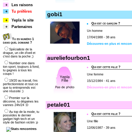
+
Les raisons
+
Tu préfères
gobi1
+
Yepla le site
Qui est ce garçon ?
+
Partenaires
Un homme
17/04/1988 - 38 ans
Tu es numéro 1
dans quel domaine ?
Découvres-en plus et rencon
Spécialiste de la
drague, un clin d'oeil et
c'est dans la poche ;)
aureliefourbon1
Number one dans
ton sport, toujours à fond,
Qui est cette fille ?
tu gagnes à tous les
coups !
Une femme
19/20 au travail, t'es
15/12/1984 - 41 ans
perfectionniste et tout ce
Découvres-en plus et rencon
que tu entreprends est
une réussite :)
Premier sur la
déconne, tu dégaines les
petale01
vannes 24h/24 :D
Au top de la mode, tu
Qui est cette fille ?
possèdes le dernier
gadget high-tech et un
Une fille
style de fashion victim :p
12/06/1987 - 39 ans