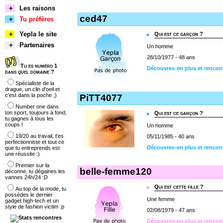
+
Les raisons
ced47
+
Tu préfères
+
Yepla le site
Qui est ce garçon ?
+
Partenaires
Un homme
28/10/1977 - 48 ans
Tu es numéro 1
Découvres-en plus et rencon
dans quel domaine ?
Spécialiste de la
drague, un clin d'oeil et
c'est dans la poche ;)
PiTT4077
Number one dans
ton sport, toujours à fond,
Qui est ce garçon ?
tu gagnes à tous les
coups !
Un homme
19/20 au travail, t'es
05/11/1985 - 40 ans
perfectionniste et tout ce
Découvres-en plus et rencon
que tu entreprends est
une réussite :)
Premier sur la
belle-femme120
déconne, tu dégaines les
vannes 24h/24 :D
Qui est cette fille ?
Au top de la mode, tu
possèdes le dernier
Une femme
gadget high-tech et un
style de fashion victim :p
02/08/1979 - 47 ans
Découvres-en plus et rencon