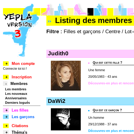
Listing des membres 
Filtre :
Filles et garçons / Centre / Lot
Judith0
Qui est cette fille ?
+
Mon compte
Connecte toi ici !
Une femme
+
Inscription
20/05/1983 - 43 ans
-
Membres
Découvres-en plus et rencon
Les membres
Les nouveaux
Anniversaires
DaWi2
Derniers logués
+
Les filles
Qui est ce garçon ?
+
Les garçons
Un homme
29/12/1988 - 37 ans
+
Citations
Découvres-en plus et rencon
+
Théma's