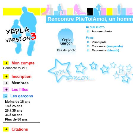
Rencontre PlieToiAmoi, un homm
Album photo
Aucune photo
Fiche
Principale
Concours
(suspendu)
Rencontre
(bientôt)
+
Mon compte
Connecte toi ici !
+
Inscription
+
Membres
+
Les filles
-
Les garçons
Moins de 18 ans
18 à 25 ans
26 à 35 ans
36 à 50 ans
Plus de 50 ans
+
Citations