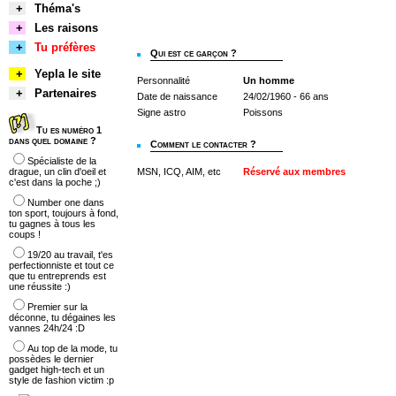
+
Théma's
+
Les raisons
+
Tu préfères
Qui est ce garçon ?
+
Yepla le site
Personnalité
Un homme
+
Partenaires
Date de naissance
24/02/1960 - 66 ans
Signe astro
Poissons
Tu es numéro 1
dans quel domaine ?
Comment le contacter ?
Spécialiste de la
drague, un clin d'oeil et
MSN, ICQ, AIM, etc
Réservé aux membres
c'est dans la poche ;)
Number one dans
ton sport, toujours à fond,
tu gagnes à tous les
coups !
19/20 au travail, t'es
perfectionniste et tout ce
que tu entreprends est
une réussite :)
Premier sur la
déconne, tu dégaines les
vannes 24h/24 :D
Au top de la mode, tu
possèdes le dernier
gadget high-tech et un
style de fashion victim :p