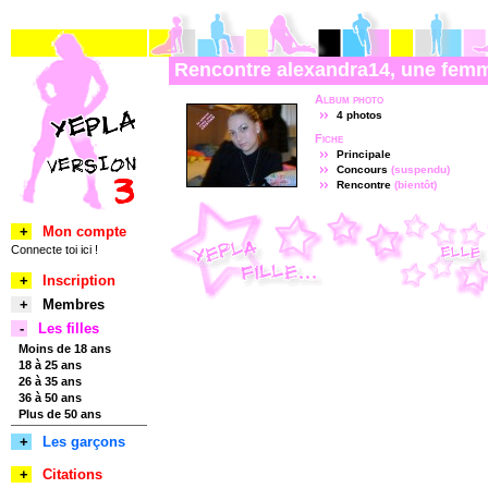
Rencontre alexandra14, une femm
Album photo
4 photos
Fiche
Principale
Concours
(suspendu)
Rencontre
(bientôt)
+
Mon compte
Connecte toi ici !
+
Inscription
+
Membres
-
Les filles
Moins de 18 ans
18 à 25 ans
26 à 35 ans
36 à 50 ans
Plus de 50 ans
+
Les garçons
+
Citations