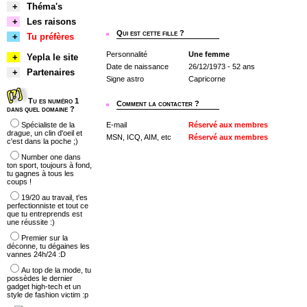
+
Théma's
+
Les raisons
Qui est cette fille ?
+
Tu préfères
Personnalité
Une femme
+
Yepla le site
Date de naissance
26/12/1973 - 52 ans
+
Partenaires
Signe astro
Capricorne
Tu es numéro 1
Comment la contacter ?
dans quel domaine ?
Spécialiste de la
E-mail
Réservé aux membres
drague, un clin d'oeil et
MSN, ICQ, AIM, etc
Réservé aux membres
c'est dans la poche ;)
Number one dans
ton sport, toujours à fond,
tu gagnes à tous les
coups !
19/20 au travail, t'es
perfectionniste et tout ce
que tu entreprends est
une réussite :)
Premier sur la
déconne, tu dégaines les
vannes 24h/24 :D
Au top de la mode, tu
possèdes le dernier
gadget high-tech et un
style de fashion victim :p