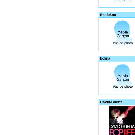
thedokno
kolina
David-Guetta