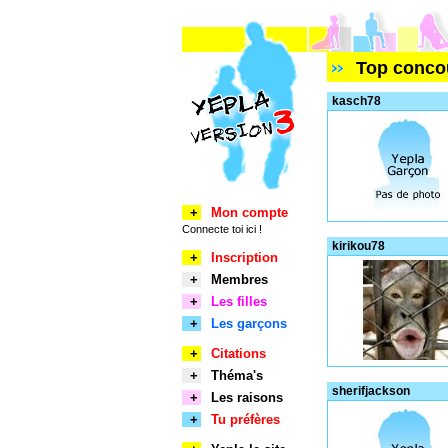
Top concou
kasch78
+
Mon compte
Connecte toi ici !
kirikou78
+
Inscription
+
Membres
+
Les filles
+
Les garçons
+
Citations
+
Théma's
sherifjackson
+
Les raisons
+
Tu préfères