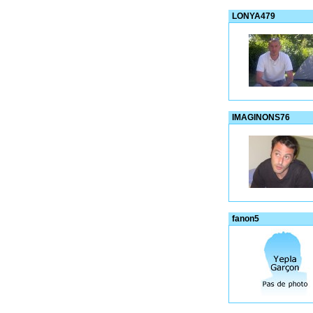
LONYA479
IMAGINONS76
fanon5