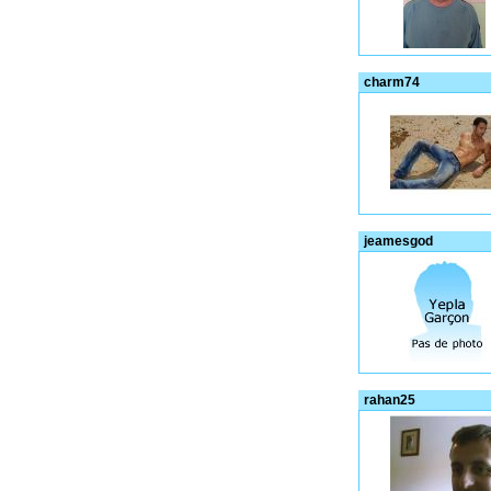
charm74
jeamesgod
rahan25