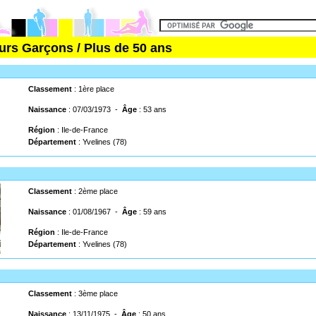
rs Garçons / Plus de 50 ans
Classement
: 1ère place
Naissance
: 07/03/1973 -
Âge
: 53 ans
Région
: Ile-de-France
Département
: Yvelines (78)
Classement
: 2ème place
Naissance
: 01/08/1967 -
Âge
: 59 ans
Région
: Ile-de-France
Département
: Yvelines (78)
Classement
: 3ème place
Naissance
: 13/11/1975 -
Âge
: 50 ans