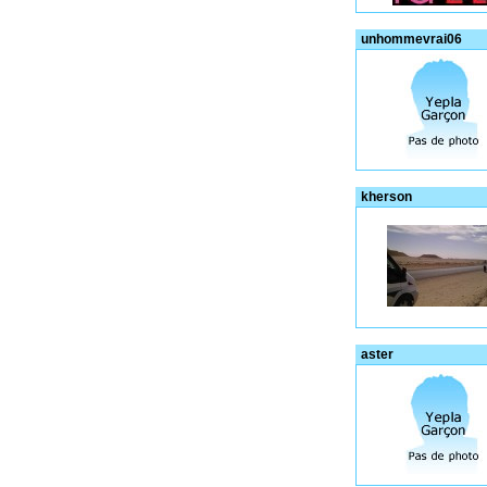
unhommevrai06
kherson
aster