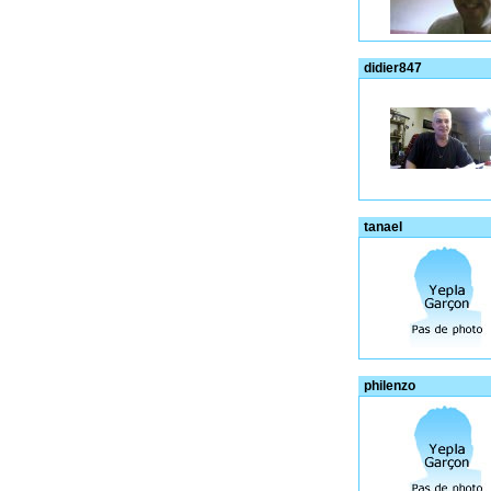
didier847
tanael
philenzo