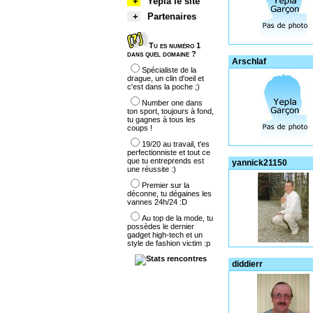
+
Yepla le site
+
Partenaires
Tu es numéro 1
dans quel domaine ?
Arschlaf
Spécialiste de la
drague, un clin d'oeil et
c'est dans la poche ;)
Number one dans
ton sport, toujours à fond,
tu gagnes à tous les
coups !
19/20 au travail, t'es
perfectionniste et tout ce
que tu entreprends est
yannick21150
une réussite :)
Premier sur la
déconne, tu dégaines les
vannes 24h/24 :D
Au top de la mode, tu
possèdes le dernier
gadget high-tech et un
style de fashion victim :p
diddierr