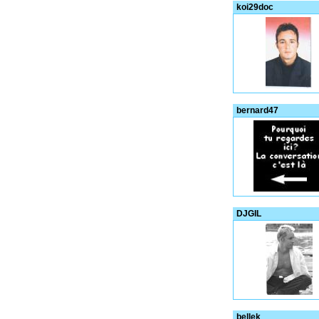
koi29doc
bernard47
DJGIL
bellek