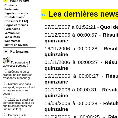
-
Yepla le site
Contacts
Partenariat
Les dernières news
Signaler un abus
Confidentialité
Consulter la FAQ
Logos et thèmes
07/01/2007 à 01:52:21 -
Quoi de
Partenaires
Version 3.0
01/12/2006 à 00:00:57 -
Résul
Yepla'infos
quinzaine
Webmaster
Mettre en favoris
16/11/2006 à 00:00:28 -
Résul
+
Partenaires
quinzaine
01/11/2006 à 00:00:27 -
Résu
Tu es numéro 1
dans quel domaine ?
quinzaine
Spécialiste de la
drague, un clin d'oeil et
16/10/2006 à 00:00:27 -
Résu
c'est dans la poche ;)
quinzaine
Number one dans
ton sport, toujours à fond,
01/10/2006 à 00:00:31 -
Résul
tu gagnes à tous les
coups !
quinzaine
19/20 au travail, t'es
16/09/2006 à 00:00:28 -
Résul
perfectionniste et tout ce
que tu entreprends est
quinzaine
une réussite :)
Premier sur la
01/09/2006 à 00:00:25 -
Rés