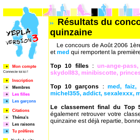
Résultats du conco
quinzaine
Le concours de Août 2006 1ère
et
med
qui remportent la premièr
Top 10 filles
:
un-ange-pass, 
+
Mon compte
skydoll83, minibiscotte, prince
Connecte toi ici !
+
Inscription
Top 10 garçons
:
med, faiz,
+
Membres
michel355, addict, sexalexxx, 
+
Les filles
+
Les garçons
Le classement final du Top 
+
Citations
également retrouver votre class
+
Théma's
quinzaine est déjà repartie, bonn
+
Les raisons
+
Tu préfères