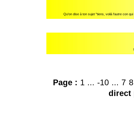
Qu'on dise à ton sujet "tiens, voilà l'autre con qui
Page :
1
...
-10
...
7
8
direct