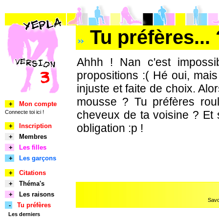
Tu préfères... 
Ahhh ! Nan c'est impossib
propositions :( Hé oui, mais 
injuste et faite de choix. Al
mousse ? Tu préfères rou
+
Mon compte
cheveux de ta voisine ? Et 
Connecte toi ici !
obligation :p !
+
Inscription
+
Membres
+
Les filles
+
Les garçons
+
Citations
+
Théma's
+
Les raisons
Savoi
-
Tu préfères
Les derniers