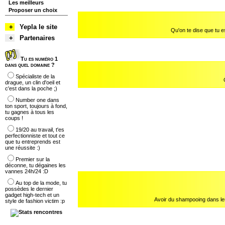
Les meilleurs
Proposer un choix
+
Yepla le site
Qu'on te dise que tu 
+
Partenaires
Tu es numéro 1
dans quel domaine ?
Spécialiste de la
drague, un clin d'oeil et
c'est dans la poche ;)
Number one dans
ton sport, toujours à fond,
tu gagnes à tous les
coups !
19/20 au travail, t'es
perfectionniste et tout ce
que tu entreprends est
une réussite :)
Premier sur la
déconne, tu dégaines les
vannes 24h/24 :D
Au top de la mode, tu
possèdes le dernier
gadget high-tech et un
Avoir du shampooing dans l
style de fashion victim :p