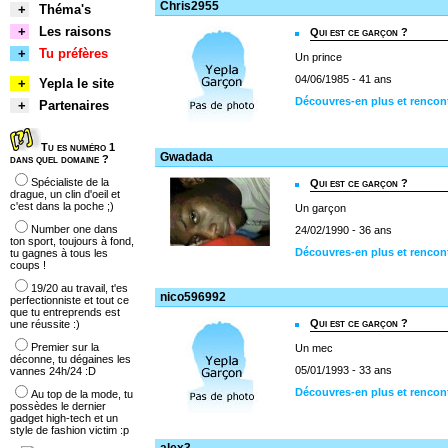
Chris2955
+
Théma's
+
Les raisons
Qui est ce garçon ?
+
Tu préfères
Un prince
04/06/1985 - 41 ans
+
Yepla le site
Découvres-en plus et rencon
+
Partenaires
Tu es numéro 1
Gwadada
dans quel domaine ?
Spécialiste de la
Qui est ce garçon ?
drague, un clin d'oeil et
c'est dans la poche ;)
Un garçon
Number one dans
24/02/1990 - 36 ans
ton sport, toujours à fond,
Découvres-en plus et renco
tu gagnes à tous les
coups !
19/20 au travail, t'es
nico596992
perfectionniste et tout ce
que tu entreprends est
Qui est ce garçon ?
une réussite :)
Premier sur la
Un mec
déconne, tu dégaines les
05/01/1993 - 33 ans
vannes 24h/24 :D
Découvres-en plus et rencon
Au top de la mode, tu
possèdes le dernier
gadget high-tech et un
style de fashion victim :p