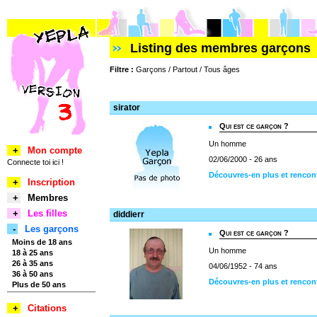
Listing des membres garçons
Filtre :
Garçons / Partout / Tous âges
sirator
Qui est ce garçon ?
Un homme
+
Mon compte
02/06/2000 - 26 ans
Connecte toi ici !
Découvres-en plus et rencont
+
Inscription
+
Membres
+
Les filles
diddierr
-
Les garçons
Qui est ce garçon ?
Moins de 18 ans
Un homme
18 à 25 ans
26 à 35 ans
04/06/1952 - 74 ans
36 à 50 ans
Découvres-en plus et rencont
Plus de 50 ans
+
Citations