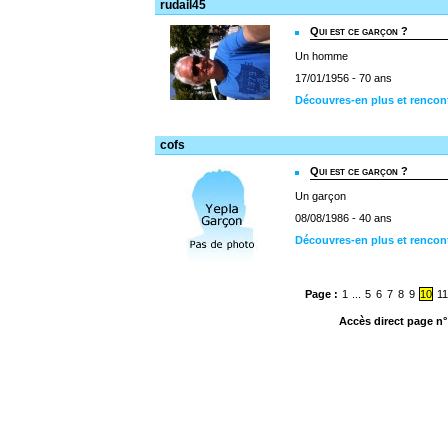
rudail45
Qui est ce garçon ?
Un homme
17/01/1956 - 70 ans
Découvres-en plus et rencont
cofs
Qui est ce garçon ?
Un garçon
08/08/1986 - 40 ans
Découvres-en plus et rencon
Page :
1
...
5
6
7
8
9
10
11
Accès direct page n