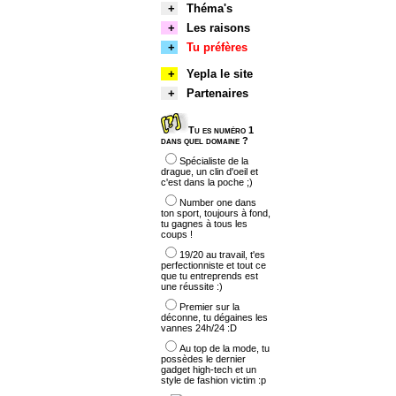
+
Théma's
+
Les raisons
+
Tu préfères
+
Yepla le site
+
Partenaires
Tu es numéro 1
dans quel domaine ?
Spécialiste de la
drague, un clin d'oeil et
c'est dans la poche ;)
Number one dans
ton sport, toujours à fond,
tu gagnes à tous les
coups !
19/20 au travail, t'es
perfectionniste et tout ce
que tu entreprends est
une réussite :)
Premier sur la
déconne, tu dégaines les
vannes 24h/24 :D
Au top de la mode, tu
possèdes le dernier
gadget high-tech et un
style de fashion victim :p