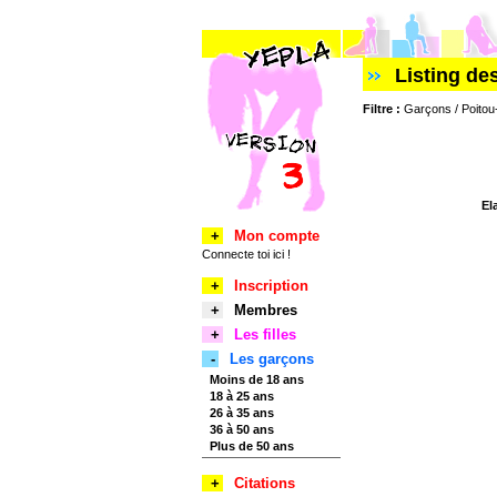
Listing d
Filtre :
Garçons / Poitou-
El
+
Mon compte
Connecte toi ici !
+
Inscription
+
Membres
+
Les filles
-
Les garçons
Moins de 18 ans
18 à 25 ans
26 à 35 ans
36 à 50 ans
Plus de 50 ans
+
Citations