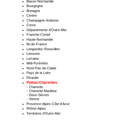
Basse-Normandie
Bourgogne
Bretagne
Centre
Champagne-Ardenne
Corse
Départements d'Outre-Mer
Franche-Comté
Haute-Normandie
Ile-de-France
Languedoc-Roussillon
Limousin
Lorraine
Midi-Pyrénées
Nord-Pas-de-Calais
Pays de la Loire
Picardie
Poitou-Charentes
-
Charente
-
Charente-Maritime
-
Deux-Sèvres
-
Vienne
Provence-Alpes-Côte-d'Azur
Rhône-Alpes
Territoires d'Outre-Mer