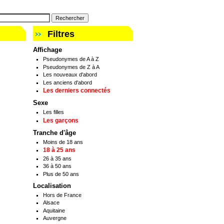
Filtres
Affichage
Pseudonymes de A à Z
Pseudonymes de Z à A
Les nouveaux d'abord
Les anciens d'abord
Les derniers connectés
Sexe
Les filles
Les garçons
Tranche d'âge
Moins de 18 ans
18 à 25 ans
26 à 35 ans
36 à 50 ans
Plus de 50 ans
Localisation
Hors de France
Alsace
Aquitaine
Auvergne