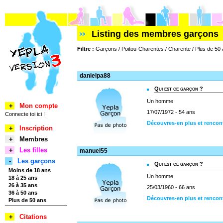
Listing des membres garçons
Filtre :
Garçons / Poitou-Charentes / Charente / Plus de 50
danielpa88
Qui est ce garçon ?
Un homme
+
Mon compte
17/07/1972 - 54 ans
Connecte toi ici !
Découvres-en plus et rencon
+
Inscription
+
Membres
+
Les filles
manuel55
-
Les garçons
Qui est ce garçon ?
Moins de 18 ans
Un homme
18 à 25 ans
26 à 35 ans
25/03/1960 - 66 ans
36 à 50 ans
Découvres-en plus et rencon
Plus de 50 ans
+
Citations