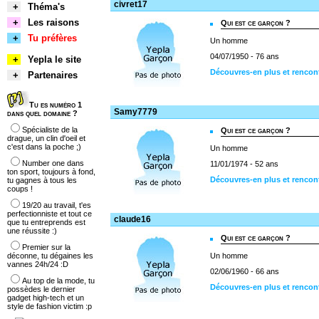
civret17
+
Théma's
+
Les raisons
Qui est ce garçon ?
+
Tu préfères
Un homme
04/07/1950 - 76 ans
+
Yepla le site
Découvres-en plus et rencont
+
Partenaires
Tu es numéro 1
Samy7779
dans quel domaine ?
Spécialiste de la
Qui est ce garçon ?
drague, un clin d'oeil et
c'est dans la poche ;)
Un homme
Number one dans
11/01/1974 - 52 ans
ton sport, toujours à fond,
Découvres-en plus et renco
tu gagnes à tous les
coups !
19/20 au travail, t'es
perfectionniste et tout ce
claude16
que tu entreprends est
une réussite :)
Qui est ce garçon ?
Premier sur la
déconne, tu dégaines les
Un homme
vannes 24h/24 :D
02/06/1960 - 66 ans
Au top de la mode, tu
Découvres-en plus et rencon
possèdes le dernier
gadget high-tech et un
style de fashion victim :p