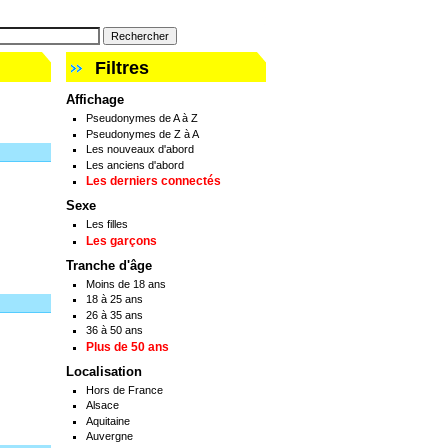
Filtres
Affichage
Pseudonymes de A à Z
Pseudonymes de Z à A
Les nouveaux d'abord
Les anciens d'abord
Les derniers connectés
Sexe
Les filles
Les garçons
Tranche d'âge
Moins de 18 ans
18 à 25 ans
26 à 35 ans
36 à 50 ans
Plus de 50 ans
Localisation
Hors de France
Alsace
Aquitaine
Auvergne