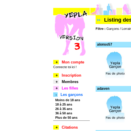
Listing d
Filtre :
Garçons / Lorrain
alonso57
+
Mon compte
Connecte toi ici !
+
Inscription
+
Membres
+
Les filles
adaven
-
Les garçons
Moins de 18 ans
18 à 25 ans
26 à 35 ans
36 à 50 ans
Plus de 50 ans
+
Citations