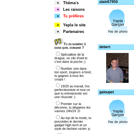
alain57950
+
Théma's
+
Les raisons
+
Tu préfères
+
Yepla le site
+
Partenaires
Tu es numéro 1
debert
dans quel domaine ?
Spécialiste de la
drague, un clin d'oeil et
c'est dans la poche ;)
Number one dans
ton sport, toujours à fond,
tu gagnes à tous les
coups !
19/20 au travail, t'es
perfectionniste et tout ce
galoupet
que tu entreprends est
une réussite :)
Premier sur la
déconne, tu dégaines les
vannes 24h/24 :D
Au top de la mode, tu
possèdes le dernier
gadget high-tech et un
style de fashion victim :p