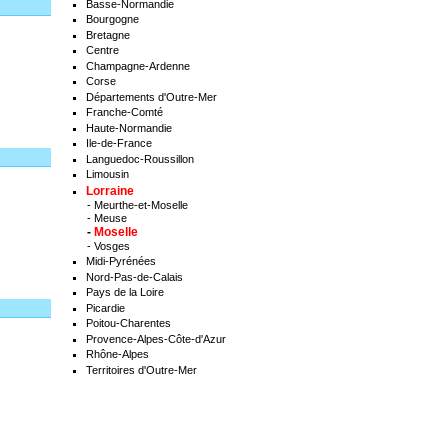
Basse-Normandie
Bourgogne
Bretagne
Centre
Champagne-Ardenne
Corse
Départements d'Outre-Mer
Franche-Comté
Haute-Normandie
Ile-de-France
Languedoc-Roussillon
Limousin
Lorraine
-
Meurthe-et-Moselle
-
Meuse
-
Moselle
-
Vosges
Midi-Pyrénées
Nord-Pas-de-Calais
Pays de la Loire
Picardie
Poitou-Charentes
Provence-Alpes-Côte-d'Azur
Rhône-Alpes
Territoires d'Outre-Mer