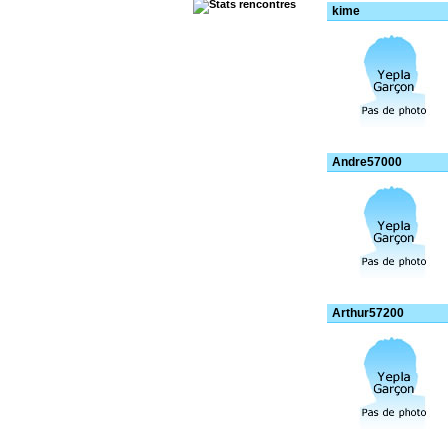
kime
Andre57000
Arthur57200