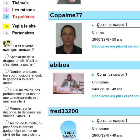
+
Théma's
+
Les raisons
Copalme77
+
Tu préfères
Qui est ce garçon ?
+
Yepla le site
+
Partenaires
Un mec
26/07/1976 - 50 ans
Tu es numéro 1
Découvres-en plus et renco
dans quel domaine ?
Spécialiste de la
drague, un clin d'oeil et
abibos
c'est dans la poche ;)
Number one dans
Qui est ce garçon ?
ton sport, toujours à fond,
tu gagnes à tous les
Un homme
coups !
04/05/1978 - 48 ans
19/20 au travail, t'es
perfectionniste et tout ce
Découvres-en plus et rencon
que tu entreprends est
une réussite :)
Premier sur la
fred33200
déconne, tu dégaines les
vannes 24h/24 :D
Qui est ce garçon ?
Au top de la mode, tu
possèdes le dernier
Un homme
gadget high-tech et un
style de fashion victim :p
26/05/1978 - 48 ans