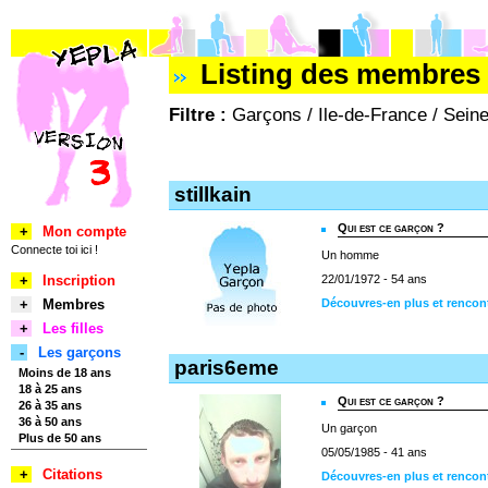
Listing des membres
Filtre :
Garçons / Ile-de-France / Sein
stillkain
Qui est ce garçon ?
+
Mon compte
Connecte toi ici !
Un homme
+
Inscription
22/01/1972 - 54 ans
+
Membres
Découvres-en plus et rencontr
+
Les filles
-
Les garçons
paris6eme
Moins de 18 ans
18 à 25 ans
Qui est ce garçon ?
26 à 35 ans
36 à 50 ans
Un garçon
Plus de 50 ans
05/05/1985 - 41 ans
+
Citations
Découvres-en plus et rencon