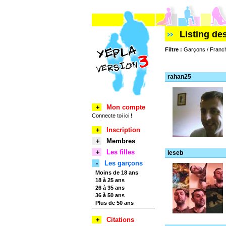
Listing d
Filtre :
Garçons / Franch
rahan25
+
Mon compte
Connecte toi ici !
+
Inscription
+
Membres
+
Les filles
leseb
-
Les garçons
Moins de 18 ans
18 à 25 ans
26 à 35 ans
36 à 50 ans
Plus de 50 ans
+
Citations