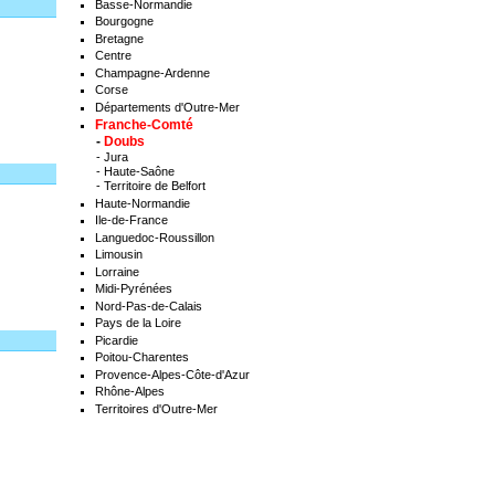
Basse-Normandie
Bourgogne
Bretagne
Centre
Champagne-Ardenne
Corse
Départements d'Outre-Mer
Franche-Comté
-
Doubs
-
Jura
-
Haute-Saône
-
Territoire de Belfort
Haute-Normandie
Ile-de-France
Languedoc-Roussillon
Limousin
Lorraine
Midi-Pyrénées
Nord-Pas-de-Calais
Pays de la Loire
Picardie
Poitou-Charentes
Provence-Alpes-Côte-d'Azur
Rhône-Alpes
Territoires d'Outre-Mer