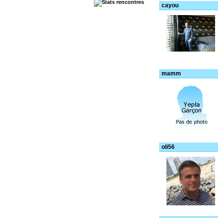
cayou
mamm
oli56