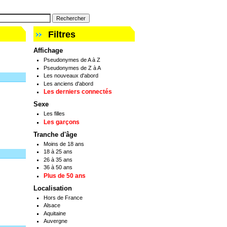
Filtres
Affichage
Pseudonymes de A à Z
Pseudonymes de Z à A
Les nouveaux d'abord
Les anciens d'abord
Les derniers connectés
Sexe
Les filles
Les garçons
Tranche d'âge
Moins de 18 ans
18 à 25 ans
26 à 35 ans
36 à 50 ans
Plus de 50 ans
Localisation
Hors de France
Alsace
Aquitaine
Auvergne