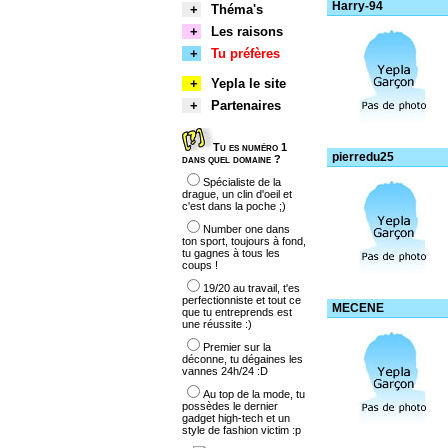
Harry-94
+
Théma's
+
Les raisons
+
Tu préfères
+
Yepla le site
+
Partenaires
Tu es numéro 1
pierredu25
dans quel domaine ?
Spécialiste de la
drague, un clin d'oeil et
c'est dans la poche ;)
Number one dans
ton sport, toujours à fond,
tu gagnes à tous les
coups !
19/20 au travail, t'es
perfectionniste et tout ce
MECENE
que tu entreprends est
une réussite :)
Premier sur la
déconne, tu dégaines les
vannes 24h/24 :D
Au top de la mode, tu
possèdes le dernier
gadget high-tech et un
style de fashion victim :p