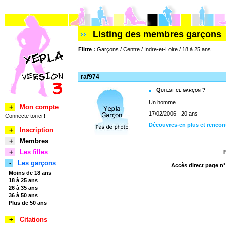
Listing des membres garçons
Filtre :
Garçons / Centre / Indre-et-Loire / 18 à 25 ans
raf974
Qui est ce garçon ?
Un homme
+
Mon compte
17/02/2006 - 20 ans
Connecte toi ici !
Découvres-en plus et rencont
+
Inscription
+
Membres
+
Les filles
-
Les garçons
Accès direct page n
Moins de 18 ans
18 à 25 ans
26 à 35 ans
36 à 50 ans
Plus de 50 ans
+
Citations