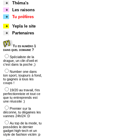
+
Théma's
+
Les raisons
+
Tu préfères
+
Yepla le site
+
Partenaires
Tu es numéro 1
dans quel domaine ?
Spécialiste de la
drague, un clin d'oeil et
c'est dans la poche ;)
Number one dans
ton sport, toujours à fond,
tu gagnes à tous les
coups !
19/20 au travail, t'es
perfectionniste et tout ce
que tu entreprends est
une réussite :)
Premier sur la
déconne, tu dégaines les
vannes 24h/24 :D
Au top de la mode, tu
possèdes le dernier
gadget high-tech et un
style de fashion victim :p