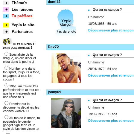
domi14
+
Théma's
+
Les raisons
Qui est ce garçon ?
+
Tu préfères
Un homme
10/08/1966 - 59 ans
+
Yepla le site
Découvres-en plus et rencon
+
Partenaires
Tu es numéro 1
Dav72
dans quel domaine ?
Spécialiste de la
Qui est ce garçon ?
drague, un clin d'oeil et
c'est dans la poche ;)
Un homme
Number one dans
28/01/1972 - 54 ans
ton sport, toujours à fond,
Découvres-en plus et rencon
tu gagnes à tous les
coups !
19/20 au travail, t'es
perfectionniste et tout ce
jonny69
que tu entreprends est
une réussite :)
Qui est ce garçon ?
Premier sur la
déconne, tu dégaines les
Un homme
vannes 24h/24 :D
19/02/1955 - 71 ans
Au top de la mode, tu
Découvres-en plus et rencon
possèdes le dernier
gadget high-tech et un
style de fashion victim :p