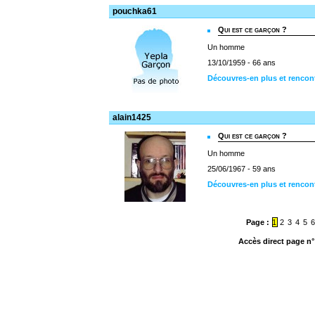
pouchka61
Qui est ce garçon ?
Un homme
13/10/1959 - 66 ans
Découvres-en plus et renco
alain1425
Qui est ce garçon ?
Un homme
25/06/1967 - 59 ans
Découvres-en plus et rencont
Page :
1
2
3
4
5
Accès direct page n