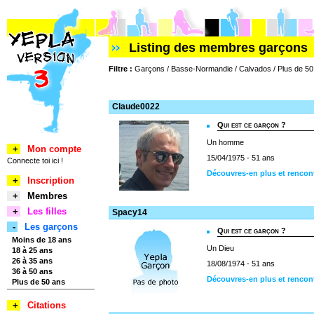
Listing des membres garçons
Filtre :
Garçons / Basse-Normandie / Calvados / Plus de 50
Claude0022
Qui est ce garçon ?
Un homme
+
Mon compte
15/04/1975 - 51 ans
Connecte toi ici !
Découvres-en plus et rencon
+
Inscription
+
Membres
+
Les filles
Spacy14
-
Les garçons
Qui est ce garçon ?
Moins de 18 ans
Un Dieu
18 à 25 ans
26 à 35 ans
18/08/1974 - 51 ans
36 à 50 ans
Découvres-en plus et rencon
Plus de 50 ans
+
Citations