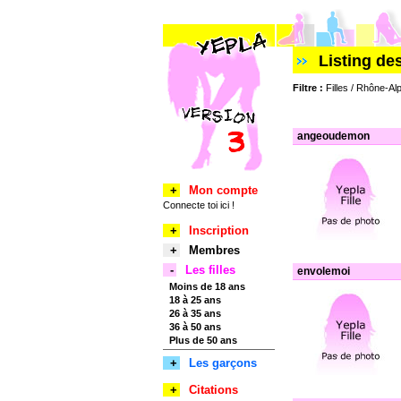
Listing de
Filtre :
Filles / Rhône-Al
angeoudemon
+
Mon compte
Connecte toi ici !
+
Inscription
+
Membres
-
Les filles
envolemoi
Moins de 18 ans
18 à 25 ans
26 à 35 ans
36 à 50 ans
Plus de 50 ans
+
Les garçons
+
Citations