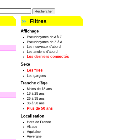
Filtres
Affichage
Pseudonymes de A à Z
Pseudonymes de Z à A
Les nouveaux d'abord
Les anciens d'abord
Les derniers connectés
Sexe
Les filles
Les garçons
Tranche d'âge
Moins de 18 ans
18 à 25 ans
26 à 35 ans
36 à 50 ans
Plus de 50 ans
Localisation
Hors de France
Alsace
Aquitaine
Auvergne