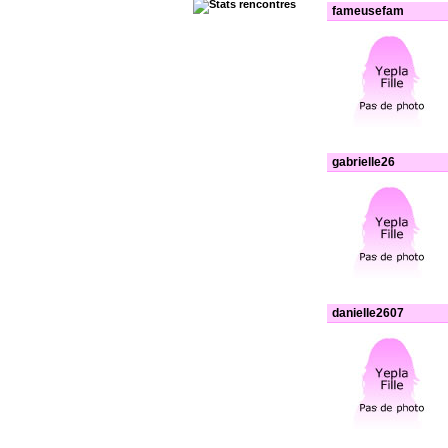
fameusefam
gabrielle26
danielle2607