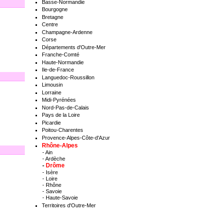
Basse-Normandie
Bourgogne
Bretagne
Centre
Champagne-Ardenne
Corse
Départements d'Outre-Mer
Franche-Comté
Haute-Normandie
Ile-de-France
Languedoc-Roussillon
Limousin
Lorraine
Midi-Pyrénées
Nord-Pas-de-Calais
Pays de la Loire
Picardie
Poitou-Charentes
Provence-Alpes-Côte-d'Azur
Rhône-Alpes
-
Ain
-
Ardèche
-
Drôme
-
Isère
-
Loire
-
Rhône
-
Savoie
-
Haute-Savoie
Territoires d'Outre-Mer