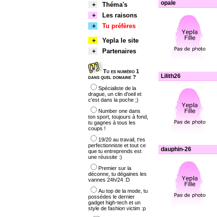
opale
+
Théma's
+
Les raisons
+
Tu préfères
+
Yepla le site
+
Partenaires
Tu es numéro 1
Lilith26
dans quel domaine ?
Spécialiste de la
drague, un clin d'oeil et
c'est dans la poche ;)
Number one dans
ton sport, toujours à fond,
tu gagnes à tous les
coups !
19/20 au travail, t'es
perfectionniste et tout ce
dauphin-26
que tu entreprends est
une réussite :)
Premier sur la
déconne, tu dégaines les
vannes 24h/24 :D
Au top de la mode, tu
possèdes le dernier
gadget high-tech et un
style de fashion victim :p