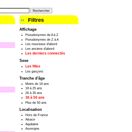
Filtres
Affichage
Pseudonymes de A à Z
Pseudonymes de Z à A
Les nouveaux d'abord
Les anciens d'abord
Les derniers connectés
Sexe
Les filles
Les garçons
Tranche d'âge
Moins de 18 ans
18 à 25 ans
26 à 35 ans
36 à 50 ans
Plus de 50 ans
Localisation
Hors de France
Alsace
Aquitaine
Auvergne