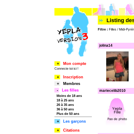
Listing de
Filtre :
Filles / Midi-Pyré
jolina14
+
Mon compte
Connecte toi ici !
+
Inscription
+
Membres
-
Les filles
mariecelib2010
Moins de 18 ans
18 à 25 ans
26 à 35 ans
36 à 50 ans
Plus de 50 ans
+
Les garçons
+
Citations