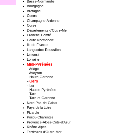
Basse-Normandie
Bourgogne
Bretagne
Centre
Champagne-Ardenne
Corse
Départements d'Outre-Mer
Franche-Comté
Haute-Normandie
Ile-de-France
Languedoc-Roussillon
Limousin
Lorraine
Midi-Pyrénées
-
Ariège
-
Aveyron
-
Haute-Garonne
-
Gers
-
Lot
-
Hautes-Pyrénées
-
Tarn
-
Tarn-et-Garonne
Nord-Pas-de-Calais
Pays de la Loire
Picardie
Poitou-Charentes
Provence-Alpes-Côte-d'Azur
Rhône-Alpes
Territoires d'Outre-Mer