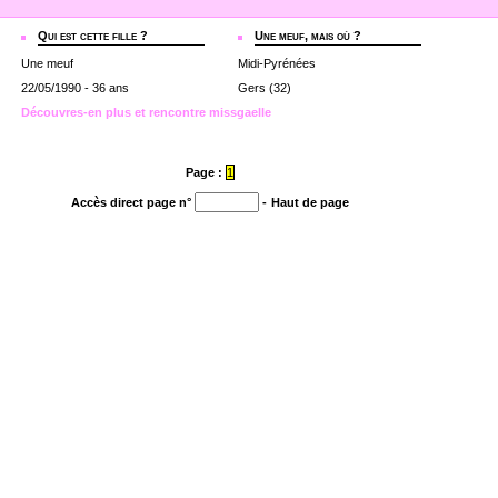
Qui est cette fille ?
Une meuf, mais où ?
Une meuf
Midi-Pyrénées
22/05/1990 - 36 ans
Gers (32)
Découvres-en plus et rencontre missgaelle
Page :
1
Accès direct page n°
-
Haut de page