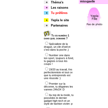
missgaelle
+
Théma's
+
Les raisons
+
Tu préfères
+
Yepla le site
+
Partenaires
Tu es numéro 1
dans quel domaine ?
Spécialiste de la
drague, un clin d'oeil et
c'est dans la poche ;)
Number one dans
ton sport, toujours à fond,
tu gagnes à tous les
coups !
19/20 au travail, t'es
perfectionniste et tout ce
que tu entreprends est
une réussite :)
Premier sur la
déconne, tu dégaines les
vannes 24h/24 :D
Au top de la mode, tu
possèdes le dernier
gadget high-tech et un
style de fashion victim :p