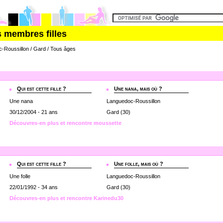
s membres filles
c-Roussillon / Gard / Tous âges
Qui est cette fille ?
Une nana, mais où ?
Une nana
Languedoc-Roussillon
30/12/2004 - 21 ans
Gard (30)
Découvres-en plus et rencontre moussette
Qui est cette fille ?
Une folle, mais où ?
Une folle
Languedoc-Roussillon
22/01/1992 - 34 ans
Gard (30)
Découvres-en plus et rencontre Karinedu30