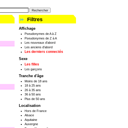
Filtres
Affichage
Pseudonymes de A à Z
Pseudonymes de Z à A
Les nouveaux d'abord
Les anciens d'abord
Les derniers connectés
Sexe
Les filles
Les garçons
Tranche d'âge
Moins de 18 ans
18 à 25 ans
26 à 35 ans
36 à 50 ans
Plus de 50 ans
Localisation
Hors de France
Alsace
Aquitaine
Auvergne