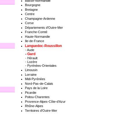
Basse-Normandie
Bourgogne
Bretagne
Centre
Champagne-Ardenne
Corse
Départements d'Outre-Mer
Franche-Comté
Haute-Normandie
Ile-de-France
Languedoc-Roussillon
-
Aude
-
Gard
-
Hérault
-
Lozère
-
Pyrénées-Orientales
Limousin
Lorraine
Midi-Pyrénées
Nord-Pas-de-Calais
Pays de la Loire
Picardie
Poitou-Charentes
Provence-Alpes-Côte-d'Azur
Rhône-Alpes
Territoires d'Outre-Mer