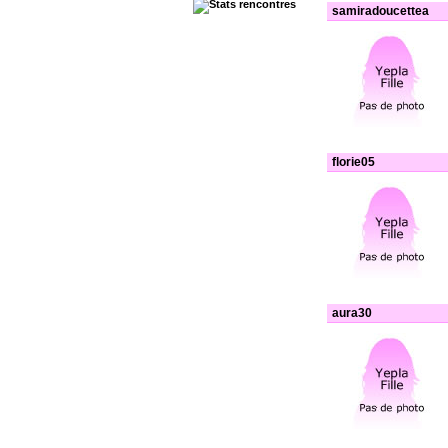
samiradoucettea
florie05
aura30