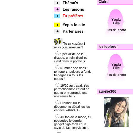
Claire
+
Théma's
+
Les raisons
+
Tu préfères
+
Yepla le site
+
Partenaires
Tu es numéro 1
lesliepfpref
dans quel domaine ?
Spécialiste de la
drague, un clin d'oeil et
c'est dans la poche ;)
Number one dans
ton sport, toujours à fond,
tu gagnes à tous les
coups !
19/20 au travail, t'es
perfectionniste et tout ce
aurelie300
que tu entreprends est
une réussite :)
Premier sur la
déconne, tu dégaines les
vannes 24h/24 :D
Au top de la mode, tu
possèdes le dernier
gadget high-tech et un
style de fashion victim :p