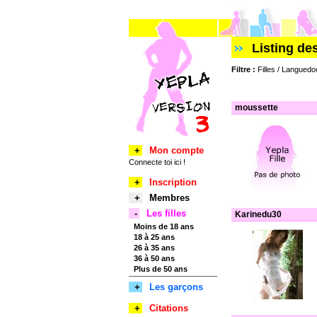
Listing de
Filtre :
Filles / Languedo
moussette
+
Mon compte
Connecte toi ici !
+
Inscription
+
Membres
-
Les filles
Karinedu30
Moins de 18 ans
18 à 25 ans
26 à 35 ans
36 à 50 ans
Plus de 50 ans
+
Les garçons
+
Citations