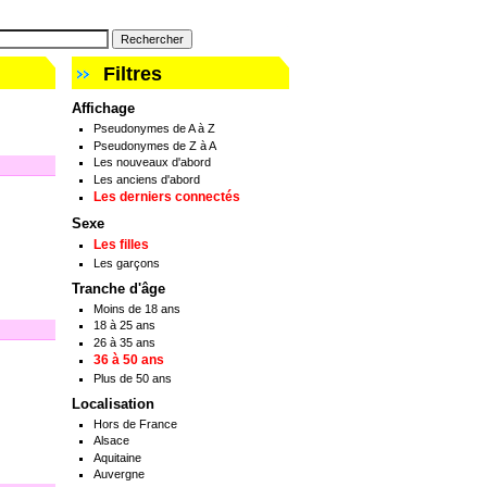
Filtres
Affichage
Pseudonymes de A à Z
Pseudonymes de Z à A
Les nouveaux d'abord
Les anciens d'abord
Les derniers connectés
Sexe
Les filles
Les garçons
Tranche d'âge
Moins de 18 ans
18 à 25 ans
26 à 35 ans
36 à 50 ans
Plus de 50 ans
Localisation
Hors de France
Alsace
Aquitaine
Auvergne