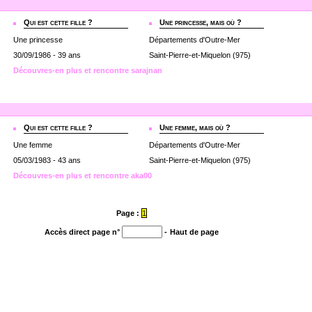
Qui est cette fille ?
Une princesse, mais où ?
Une princesse
Départements d'Outre-Mer
30/09/1986 - 39 ans
Saint-Pierre-et-Miquelon (975)
Découvres-en plus et rencontre sarajnan
Qui est cette fille ?
Une femme, mais où ?
Une femme
Départements d'Outre-Mer
05/03/1983 - 43 ans
Saint-Pierre-et-Miquelon (975)
Découvres-en plus et rencontre aka00
Page :
1
Accès direct page n°
-
Haut de page