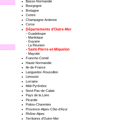
Basse-Normandie
Bourgogne
Bretagne
Centre
Champagne-Ardenne
Corse
Départements d'Outre-Mer
-
Guadeloupe
-
Martinique
-
Guyane
-
La Réunion
-
Saint-Pierre-et-Miquelon
-
Mayotte
Franche-Comté
Haute-Normandie
Ile-de-France
Languedoc-Roussillon
Limousin
Lorraine
Midi-Pyrénées
Nord-Pas-de-Calais
Pays de la Loire
Picardie
Poitou-Charentes
Provence-Alpes-Côte-d'Azur
Rhône-Alpes
Territoires d'Outre-Mer