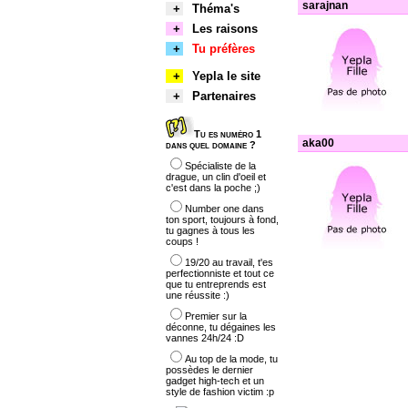
sarajnan
+
Théma's
+
Les raisons
+
Tu préfères
+
Yepla le site
+
Partenaires
Tu es numéro 1
aka00
dans quel domaine ?
Spécialiste de la
drague, un clin d'oeil et
c'est dans la poche ;)
Number one dans
ton sport, toujours à fond,
tu gagnes à tous les
coups !
19/20 au travail, t'es
perfectionniste et tout ce
que tu entreprends est
une réussite :)
Premier sur la
déconne, tu dégaines les
vannes 24h/24 :D
Au top de la mode, tu
possèdes le dernier
gadget high-tech et un
style de fashion victim :p