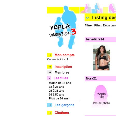
Listing de
Filtre :
Filles / Départem
benedicte14
+
Mon compte
Connecte toi ici !
+
Inscription
+
Membres
-
Les filles
Nora21
Moins de 18 ans
18 à 25 ans
26 à 35 ans
36 à 50 ans
Plus de 50 ans
+
Les garçons
+
Citations