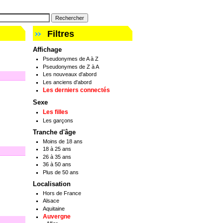
Filtres
Affichage
Pseudonymes de A à Z
Pseudonymes de Z à A
Les nouveaux d'abord
Les anciens d'abord
Les derniers connectés
Sexe
Les filles
Les garçons
Tranche d'âge
Moins de 18 ans
18 à 25 ans
26 à 35 ans
36 à 50 ans
Plus de 50 ans
Localisation
Hors de France
Alsace
Aquitaine
Auvergne