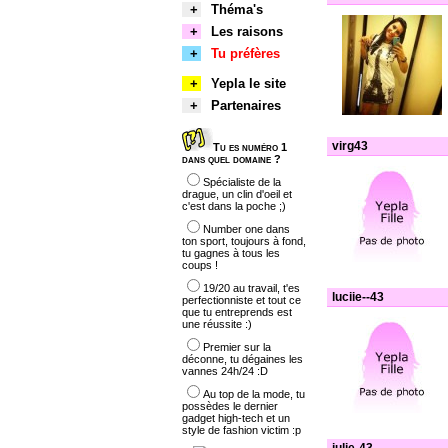
+
Théma's
+
Les raisons
+
Tu préfères
+
Yepla le site
+
Partenaires
virg43
Tu es numéro 1
dans quel domaine ?
Spécialiste de la
drague, un clin d'oeil et
c'est dans la poche ;)
Number one dans
ton sport, toujours à fond,
tu gagnes à tous les
coups !
19/20 au travail, t'es
luciie--43
perfectionniste et tout ce
que tu entreprends est
une réussite :)
Premier sur la
déconne, tu dégaines les
vannes 24h/24 :D
Au top de la mode, tu
possèdes le dernier
gadget high-tech et un
style de fashion victim :p