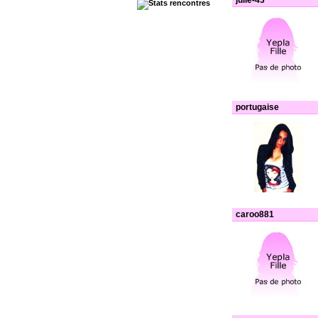
julie-43
portugaise
caroo881