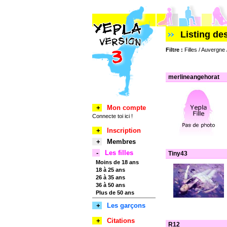
Listing de
Filtre :
Filles / Auvergne
merlineangehorat
+
Mon compte
Connecte toi ici !
+
Inscription
+
Membres
-
Les filles
Tiny43
Moins de 18 ans
18 à 25 ans
26 à 35 ans
36 à 50 ans
Plus de 50 ans
+
Les garçons
+
Citations
R12