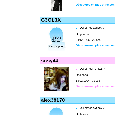
Découvres-en plus et rencont
G3OL3X
Qui est ce garçon ?
Un garçon
04/12/1996 - 29 ans
Découvres-en plus et renco
sosy44
Qui est cette fille ?
Une nana
13/02/1994 - 32 ans
Découvres-en plus et rencon
alex38170
Qui est ce garçon ?
Un homme