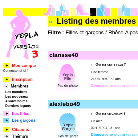
Listing des membres 
Filtre :
Filles et garçons / Rhône-Alpes 
clarisse40
Qui est cette fille ?
+
Mon compte
Connecte toi ici !
Une femme
+
Inscription
21/06/1994 - 32 ans
-
Membres
Découvres-en plus et rencont
Les membres
Les nouveaux
Anniversaires
alexlebo49
Derniers logués
+
Les filles
Qui est ce garçon ?
+
Les garçons
Un mec
02/11/1994 - 31 ans
+
Citations
Découvres-en plus et rencon
+
Théma's