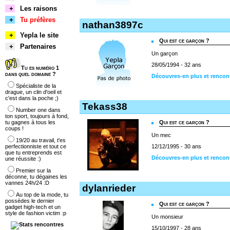
+
Les raisons
+
Tu préfères
nathan3897c
+
Yepla le site
Qui est ce garçon ?
+
Partenaires
Un garçon
28/05/1994 - 32 ans
Tu es numéro 1
dans quel domaine ?
Découvres-en plus et rencon
Spécialiste de la
drague, un clin d'oeil et
c'est dans la poche ;)
Tekass38
Number one dans
ton sport, toujours à fond,
tu gagnes à tous les
Qui est ce garçon ?
coups !
Un mec
19/20 au travail, t'es
perfectionniste et tout ce
12/12/1995 - 30 ans
que tu entreprends est
Découvres-en plus et rencon
une réussite :)
Premier sur la
déconne, tu dégaines les
vannes 24h/24 :D
dylanrieder
Au top de la mode, tu
possèdes le dernier
Qui est ce garçon ?
gadget high-tech et un
style de fashion victim :p
Un monsieur
15/10/1997 - 28 ans