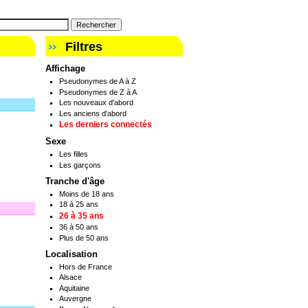
Filtres
Affichage
Pseudonymes de A à Z
Pseudonymes de Z à A
Les nouveaux d'abord
Les anciens d'abord
Les derniers connectés
Sexe
Les filles
Les garçons
Tranche d'âge
Moins de 18 ans
18 à 25 ans
26 à 35 ans
36 à 50 ans
Plus de 50 ans
Localisation
Hors de France
Alsace
Aquitaine
Auvergne