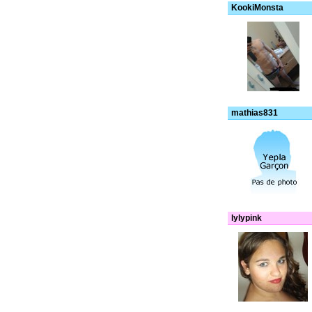
KookiMonsta
mathias831
lylypink