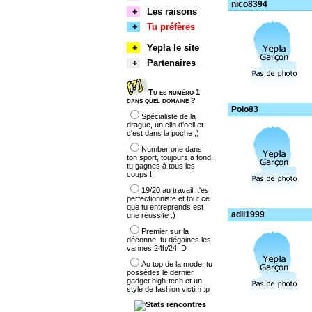
nico8394
+
Les raisons
+
Tu préfères
+
Yepla le site
+
Partenaires
Tu es numéro 1
dans quel domaine ?
Polo83
Spécialiste de la
drague, un clin d'oeil et
c'est dans la poche ;)
Number one dans
ton sport, toujours à fond,
tu gagnes à tous les
coups !
19/20 au travail, t'es
perfectionniste et tout ce
que tu entreprends est
adil1999
une réussite :)
Premier sur la
déconne, tu dégaines les
vannes 24h/24 :D
Au top de la mode, tu
possèdes le dernier
gadget high-tech et un
style de fashion victim :p