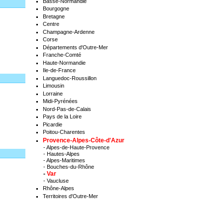
Basse-Normandie
Bourgogne
Bretagne
Centre
Champagne-Ardenne
Corse
Départements d'Outre-Mer
Franche-Comté
Haute-Normandie
Ile-de-France
Languedoc-Roussillon
Limousin
Lorraine
Midi-Pyrénées
Nord-Pas-de-Calais
Pays de la Loire
Picardie
Poitou-Charentes
Provence-Alpes-Côte-d'Azur
-
Alpes-de-Haute-Provence
-
Hautes-Alpes
-
Alpes-Maritimes
-
Bouches-du-Rhône
-
Var
-
Vaucluse
Rhône-Alpes
Territoires d'Outre-Mer