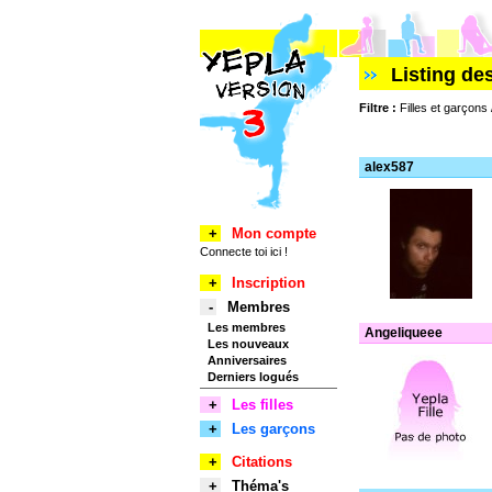
Listing de
Filtre :
Filles et garçons
alex587
+
Mon compte
Connecte toi ici !
+
Inscription
-
Membres
Les membres
Angeliqueee
Les nouveaux
Anniversaires
Derniers logués
+
Les filles
+
Les garçons
+
Citations
+
Théma's