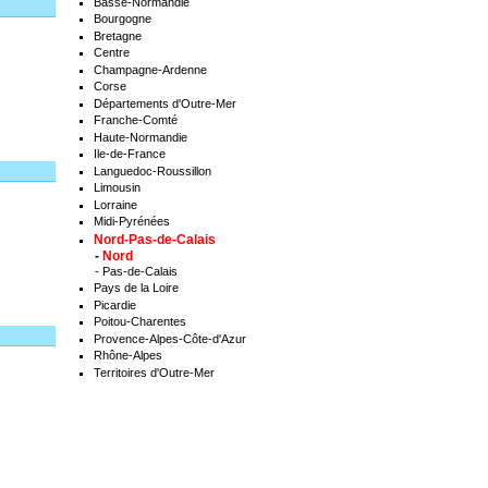
Basse-Normandie
Bourgogne
Bretagne
Centre
Champagne-Ardenne
Corse
Départements d'Outre-Mer
Franche-Comté
Haute-Normandie
Ile-de-France
Languedoc-Roussillon
Limousin
Lorraine
Midi-Pyrénées
Nord-Pas-de-Calais
-
Nord
-
Pas-de-Calais
Pays de la Loire
Picardie
Poitou-Charentes
Provence-Alpes-Côte-d'Azur
Rhône-Alpes
Territoires d'Outre-Mer