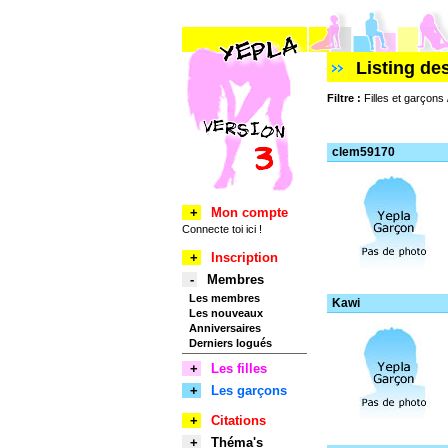
Listing de
Filtre :
Filles et garçons
clem59170
+
Mon compte
Connecte toi ici !
+
Inscription
-
Membres
Les membres
Kawi
Les nouveaux
Anniversaires
Derniers logués
+
Les filles
+
Les garçons
+
Citations
+
Théma's