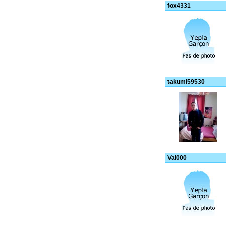
fox4331
takumi59530
Val000