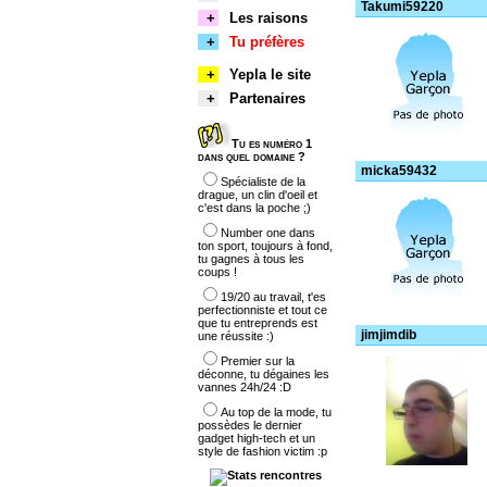
Takumi59220
+
Les raisons
+
Tu préfères
+
Yepla le site
+
Partenaires
Tu es numéro 1
dans quel domaine ?
micka59432
Spécialiste de la
drague, un clin d'oeil et
c'est dans la poche ;)
Number one dans
ton sport, toujours à fond,
tu gagnes à tous les
coups !
19/20 au travail, t'es
perfectionniste et tout ce
que tu entreprends est
jimjimdib
une réussite :)
Premier sur la
déconne, tu dégaines les
vannes 24h/24 :D
Au top de la mode, tu
possèdes le dernier
gadget high-tech et un
style de fashion victim :p