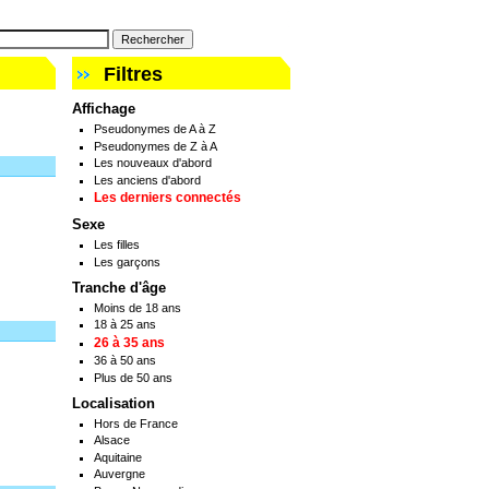
Filtres
Affichage
Pseudonymes de A à Z
Pseudonymes de Z à A
Les nouveaux d'abord
Les anciens d'abord
Les derniers connectés
Sexe
Les filles
Les garçons
Tranche d'âge
Moins de 18 ans
18 à 25 ans
26 à 35 ans
36 à 50 ans
Plus de 50 ans
Localisation
Hors de France
Alsace
Aquitaine
Auvergne