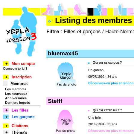
Listing des membres 
Filtre :
Filles et garçons / Haute-Norma
bluemax45
Qui est ce garçon ?
+
Mon compte
Connecte toi ici !
Un garçon
+
Inscription
09/07/1992 - 34 ans
-
Membres
Découvres-en plus et rencon
Les membres
Les nouveaux
Anniversaires
Stefff
Derniers logués
+
Les filles
Qui est cette fille ?
+
Les garçons
Une folle
20/09/1994 - 31 ans
+
Citations
Découvres-en plus et rencont
+
Théma's