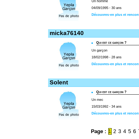
Un homme
04/09/1995 - 30 ans
Découvres-en plus et rencon
micka76140
Qui est ce garçon ?
Un garçon
18/02/1998 - 28 ans
Découvres-en plus et rencon
Solent
Qui est ce garçon ?
Un mec
15/03/1992 - 34 ans
Découvres-en plus et rencon
Page :
1
2
3
4
5
6