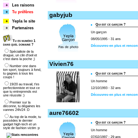
+
Les raisons
+
Tu préfères
gabyjub
+
Yepla le site
Qui est ce garçon ?
+
Partenaires
Un garçon
08/05/1995 - 31 ans
Tu es numéro 1
dans quel domaine ?
Découvres-en plus et rencon
Spécialiste de la
drague, un clin d'oeil et
c'est dans la poche ;)
Vivien76
Number one dans
ton sport, toujours à fond,
tu gagnes à tous les
Qui est ce garçon ?
coups !
Un homme
19/20 au travail, t'es
perfectionniste et tout ce
12/10/1993 - 32 ans
que tu entreprends est
Découvres-en plus et rencont
une réussite :)
Premier sur la
déconne, tu dégaines les
vannes 24h/24 :D
aure76602
Au top de la mode, tu
possèdes le dernier
Qui est ce garçon ?
gadget high-tech et un
style de fashion victim :p
Un homme
07/02/1997 - 29 ans