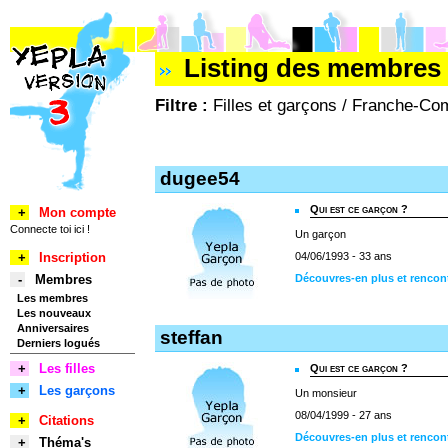
Listing des membres 
Filtre :
Filles et garçons / Franche-Com
dugee54
Qui est ce garçon ?
+
Mon compte
Connecte toi ici !
Un garçon
+
Inscription
04/06/1993 - 33 ans
-
Membres
Découvres-en plus et rencon
Les membres
Les nouveaux
Anniversaires
steffan
Derniers logués
+
Les filles
Qui est ce garçon ?
+
Les garçons
Un monsieur
08/04/1999 - 27 ans
+
Citations
Découvres-en plus et rencont
+
Théma's