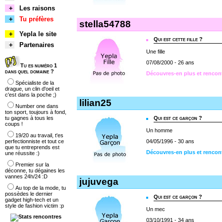
+
Les raisons
+
Tu préfères
stella54788
+
Yepla le site
Qui est cette fille ?
+
Partenaires
Une fille
07/08/2000 - 26 ans
Tu es numéro 1
dans quel domaine ?
Découvres-en plus et rencont
Spécialiste de la
drague, un clin d'oeil et
c'est dans la poche ;)
lilian25
Number one dans
ton sport, toujours à fond,
tu gagnes à tous les
Qui est ce garçon ?
coups !
Un homme
19/20 au travail, t'es
perfectionniste et tout ce
04/05/1996 - 30 ans
que tu entreprends est
Découvres-en plus et rencont
une réussite :)
Premier sur la
déconne, tu dégaines les
vannes 24h/24 :D
jujuvega
Au top de la mode, tu
possèdes le dernier
Qui est ce garçon ?
gadget high-tech et un
style de fashion victim :p
Un mec
03/10/1991 - 34 ans