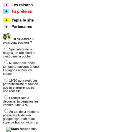
+
Les raisons
+
Tu préfères
+
Yepla le site
+
Partenaires
Tu es numéro 1
dans quel domaine ?
Spécialiste de la
drague, un clin d'oeil et
c'est dans la poche ;)
Number one dans
ton sport, toujours à fond,
tu gagnes à tous les
coups !
19/20 au travail, t'es
perfectionniste et tout ce
que tu entreprends est
une réussite :)
Premier sur la
déconne, tu dégaines les
vannes 24h/24 :D
Au top de la mode, tu
possèdes le dernier
gadget high-tech et un
style de fashion victim :p