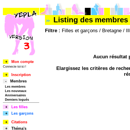
Listing des membres 
Filtre :
Filles et garçons / Bretagne / Il
Aucun résultat 
+
Mon compte
Connecte toi ici !
Elargissez les critères de rec
ré
+
Inscription
-
Membres
Les membres
Les nouveaux
Anniversaires
Derniers logués
+
Les filles
+
Les garçons
+
Citations
+
Théma's